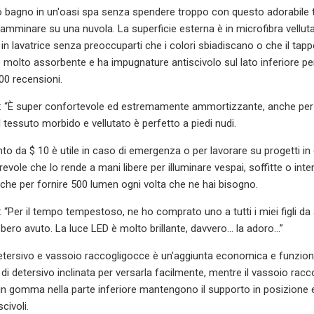
o bagno in un'oasi spa senza spendere troppo con questo adorabile t
amminare su una nuvola. La superficie esterna è in microfibra velluta
in lavatrice senza preoccuparti che i colori sbiadiscano o che il tapp
 molto assorbente e ha impugnature antiscivolo sul lato inferiore per e
00 recensioni.
: “È super confortevole ed estremamente ammortizzante, anche per 
 tessuto morbido e vellutato è perfetto a piedi nudi.
o da $ 10 è utile in caso di emergenza o per lavorare su progetti in 
evole che lo rende a mani libere per illuminare vespai, soffitte o int
liche per fornire 500 lumen ogni volta che ne hai bisogno.
 “Per il tempo tempestoso, ne ho comprato uno a tutti i miei figli da
ero avuto. La luce LED è molto brillante, davvero... la adoro...”
tersivo e vassoio raccogligocce è un'aggiunta economica e funzional
 di detersivo inclinata per versarla facilmente, mentre il vassoio ra
ni in gomma nella parte inferiore mantengono il supporto in posizione e
ivoli.