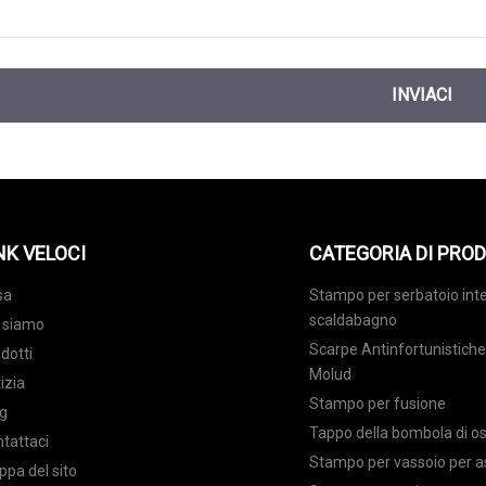
INVIACI
NK VELOCI
CATEGORIA DI PRO
sa
Stampo per serbatoio inte
scaldabagno
 siamo
Scarpe Antinfortunistiche
dotti
Molud
izia
Stampo per fusione
g
Tappo della bombola di o
tattaci
Stampo per vassoio per a
pa del sito