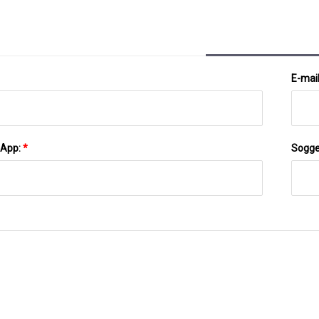
E-mai
sApp:
*
Sogge