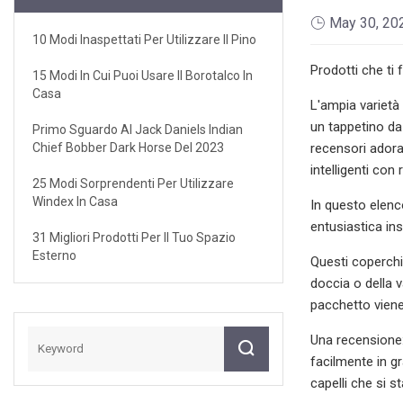
May 30, 20
10 Modi Inaspettati Per Utilizzare Il Pino
Prodotti che ti 
15 Modi In Cui Puoi Usare Il Borotalco In
Casa
L'ampia varietà
un tappetino da
Primo Sguardo Al Jack Daniels Indian
Chief Bobber Dark Horse Del 2023
recensori ador
intelligenti co
25 Modi Sorprendenti Per Utilizzare
Windex In Casa
In questo elenco
entusiastica in
31 Migliori Prodotti Per Il Tuo Spazio
Esterno
Questi coperchi 
doccia o della 
pacchetto viene
Una recensione:
facilmente in gr
capelli che si 