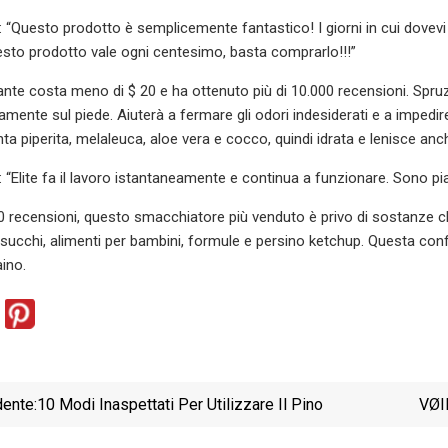
 “Questo prodotto è semplicemente fantastico! I giorni in cui dovevi 
sto prodotto vale ogni centesimo, basta comprarlo!!!”
te costa meno di $ 20 e ha ottenuto più di 10.000 recensioni. Spruzz
tamente sul piede. Aiuterà a fermare gli odori indesiderati e a impedi
ta piperita, melaleuca, aloe vera e cocco, quindi idrata e lenisce anche 
 “Elite fa il lavoro istantaneamente e continua a funzionare. Sono pi
0 recensioni, questo smacchiatore più venduto è privo di sostanze 
 succhi, alimenti per bambini, formule e persino ketchup. Questa confe
aino.
ente:
10 Modi Inaspettati Per Utilizzare Il Pino
VØI