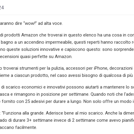
24
faranno dire “wow!” ad alta voce.
 di prodotti Amazon che troverai in questo elenco ha una cosa in comu
 bagno a un accendino impermeabile, questi reperti hanno raccolto re
ano queste soluzioni innovative e capiscono questo: sono sorprend
n recensioni quasi perfette su Amazon.
 troverai strumenti per la pulizia, accessori per iPhone, decorazioni
sieme a ciascun prodotto, nel caso avessi bisogno di qualcosa di più
di scarico economici e innovativi possono aiutarti a mantenere lo scari
vasca e rimangono in posizione per settimane. Quando noti che l'adesi
 fornito con 25 adesivi per durare a lungo. Non solo offre un modo i
 “Funziona alla grande. Aderisce bene al mio scarico. Anche la dimen
ado di durare 3+ settimane invece di 2 settimane come avevo pianifica
staccano facilmente.