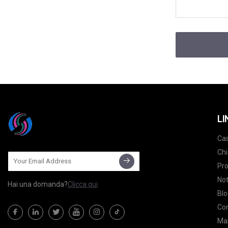
LI
Ca
Chi
Pro
Not
Hai una domanda?
Clicca qui
Blo
Con
Map