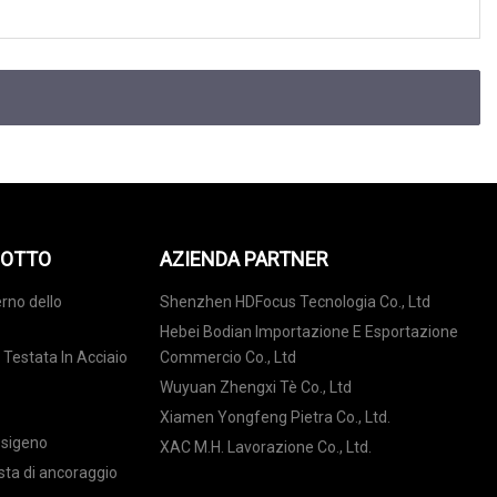
DOTTO
AZIENDA PARTNER
rno dello
Shenzhen HDFocus Tecnologia Co., Ltd
Hebei Bodian Importazione E Esportazione
 Testata In Acciaio
Commercio Co., Ltd
Wuyuan Zhengxi Tè Co., Ltd
Xiamen Yongfeng Pietra Co., Ltd.
ssigeno
XAC M.H. Lavorazione Co., Ltd.
sta di ancoraggio