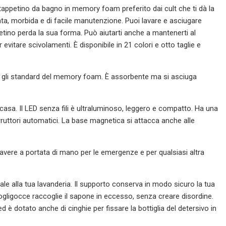
appetino da bagno in memory foam preferito dai cult che ti dà la
ta, morbida e di facile manutenzione. Puoi lavare e asciugare
etino perda la sua forma. Può aiutarti anche a mantenerti al
vitare scivolamenti. È disponibile in 21 colori e otto taglie e
gli standard del memory foam. È assorbente ma si asciuga
casa. Il LED senza fili è ultraluminoso, leggero e compatto. Ha una
erruttori automatici. La base magnetica si attacca anche alle
 avere a portata di mano per le emergenze e per qualsiasi altra
e alla tua lavanderia. Il supporto conserva in modo sicuro la tua
ccogligocce raccoglie il sapone in eccesso, senza creare disordine.
d è dotato anche di cinghie per fissare la bottiglia del detersivo in