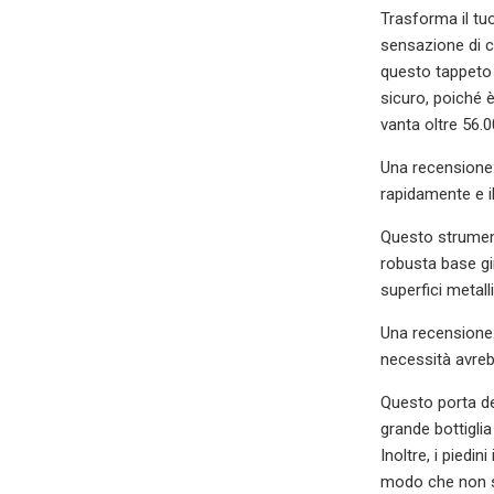
Trasforma il tu
sensazione di c
questo tappeto 
sicuro, poiché è
vanta oltre 56.0
Una recensione
rapidamente e il
Questo strument
robusta base gir
superfici metal
Una recensione:
necessità avrebb
Questo porta de
grande bottiglia
Inoltre, i piedi
modo che non sc