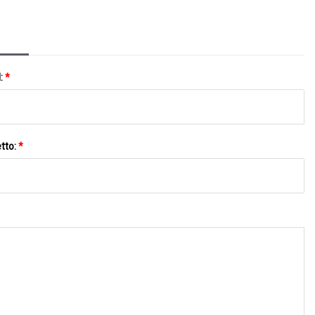
l:
*
tto:
*